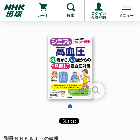
ログイン
カート
検索
メニュー
会員登録
お支払いに進む
他にも商品を買う
1
別冊ＮＨＫきょうの健康