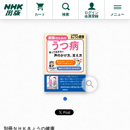
ログイン
カート
検索
メニュー
会員登録
お支払いに進む
他にも商品を買う
1
別冊ＮＨＫきょうの健康