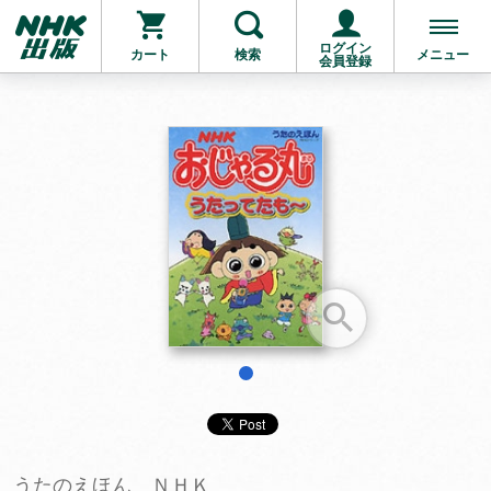
ログイン
カート
検索
メニュー
会員登録
お支払いに進む
他にも商品を買う
1
うたのえほん ＮＨＫ