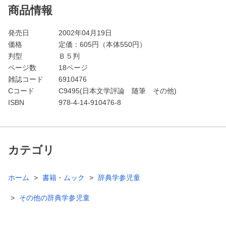
商品情報
発売日
2002年04月19日
価格
定価：
605
円（本体550円）
判型
Ｂ５判
ページ数
18ページ
雑誌コード
6910476
Cコード
C9495(日本文学評論 随筆 その他)
ISBN
978-4-14-910476-8
カテゴリ
ホーム
書籍・ムック
辞典学参児童
その他の辞典学参児童