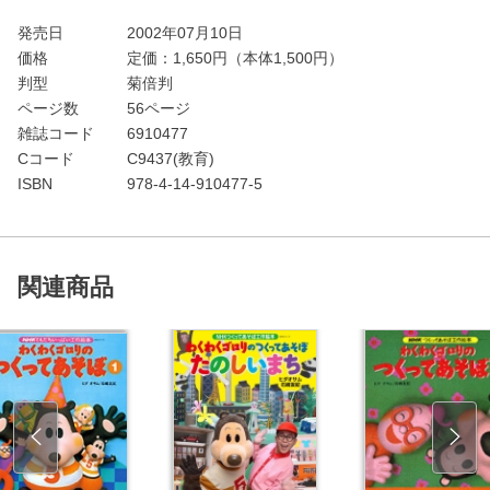
発売日
2002年07月10日
価格
定価：
1,650
円（本体1,500円）
判型
菊倍判
ページ数
56ページ
雑誌コード
6910477
Cコード
C9437(教育)
ISBN
978-4-14-910477-5
関連商品