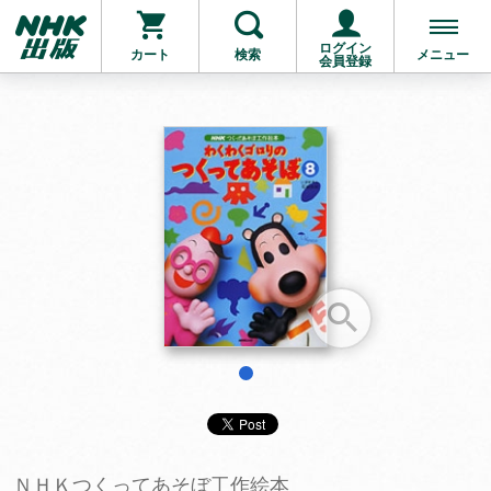
ログイン
カート
検索
メニュー
会員登録
お支払いに進む
他にも商品を買う
1
ＮＨＫつくってあそぼ工作絵本