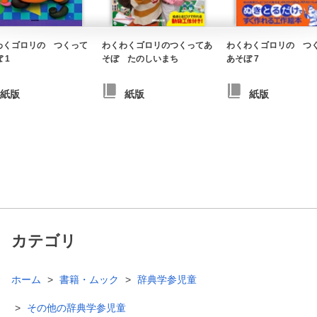
わくゴロリの つくって
わくわくゴロリのつくってあ
わくわくゴロリの つ
 1
そぼ たのしいまち
あそぼ 7
紙版
紙版
紙版
カテゴリ
ホーム
書籍・ムック
辞典学参児童
その他の辞典学参児童