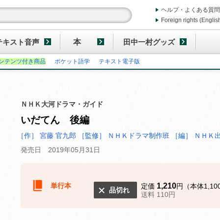
ヘルプ・よくある質問
Foreign rights (Englis
テキスト音声
本
田中一村グッズ
ンテンツ付き商品
ポケット語学
テキスト電子版
ＮＨＫ大河ドラマ・ガイド
いだてん 後編
［作］ 宮藤 官九郎
［監修］ ＮＨＫドラマ制作班
［編］ ＮＨＫ
発売日 2019年05月31日
単行本
1,210
定価
円（本体1,10
品切れ
送料 110円