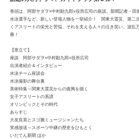
巻頭は、阿部サダヲ×中村勘九郎×役所広司の座談。新聞記者・田
水泳選手など、新しい登場人物を一挙紹介！ 関東大震災、第二
くアスリートの栄光と苦悩、それを支える人々の泣き笑い。波乱
冊！
【章立て】
座談 阿部サダヲ×中村勘九郎×役所広司
出演者紹介＆インタビュー
水泳チーム座談会
水泳撮影の舞台裏
美術特集～関東大震災からの復興を描く
女子アスリートの系譜
オリンピックとその時代
あらすじ
大友良英とスゴ腕ミュージシャンたち
実感放送～スポーツ中継の歴史をひもとく
いだてん新聞 ほか