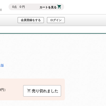
0
点
0
円
カートを見る
h)
会員登録をする
ログイン
出版
0円）
売り切れました