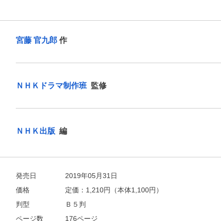
お支払いに進む
他にも商品を買う
宮藤 官九郎
作
ＮＨＫドラマ制作班
監修
ＮＨＫ出版
編
発売日
2019年05月31日
価格
定価：
1,210
円（本体1,100円）
判型
Ｂ５判
ページ数
176ページ