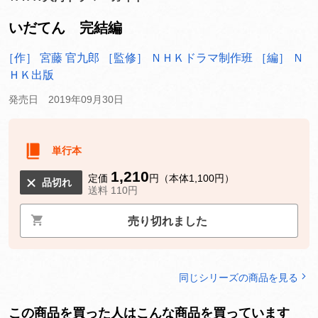
いだてん 完結編
［作］ 宮藤 官九郎
［監修］ ＮＨＫドラマ制作班
［編］ Ｎ
ＨＫ出版
発売日 2019年09月30日
単行本
1,210
定価
円（本体1,100円）
品切れ
送料 110円
売り切れました
同じシリーズの商品を見る
この商品を買った人はこんな商品を買っています