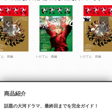
てん 前編
いだてん 後編
いだてん 前編
商品紹介
話題の大河ドラマ、最終回までを完全ガイド！