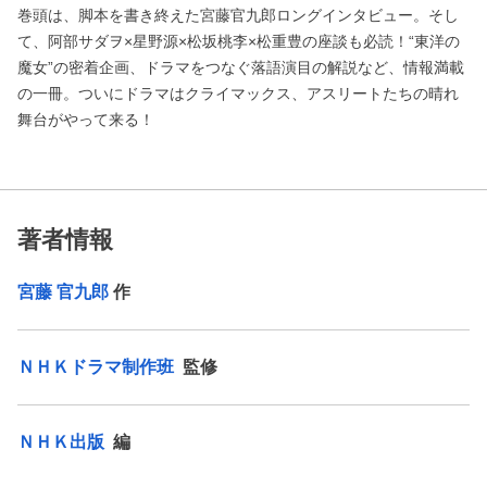
巻頭は、脚本を書き終えた宮藤官九郎ロングインタビュー。そし
て、阿部サダヲ×星野源×松坂桃李×松重豊の座談も必読！“東洋の
魔女”の密着企画、ドラマをつなぐ落語演目の解説など、情報満載
の一冊。ついにドラマはクライマックス、アスリートたちの晴れ
舞台がやって来る！
著者情報
宮藤 官九郎
作
ＮＨＫドラマ制作班
監修
ＮＨＫ出版
編