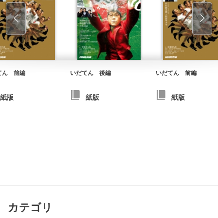
てん 前編
いだてん 後編
いだてん 前編
紙版
紙版
紙版
カテゴリ