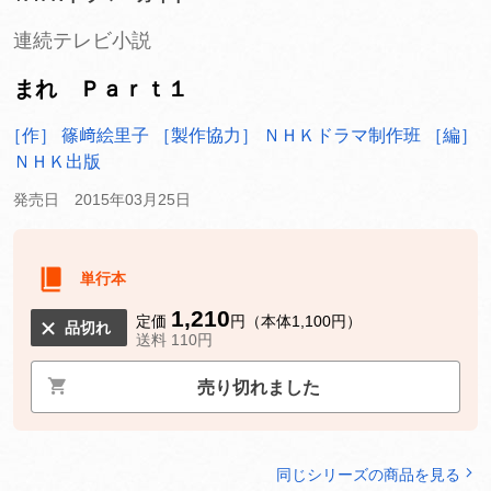
連続テレビ小説
まれ Ｐａｒｔ１
［作］ 篠﨑絵里子
［製作協力］ ＮＨＫドラマ制作班
［編］
ＮＨＫ出版
発売日 2015年03月25日
単行本
1,210
定価
円（本体1,100円）
品切れ
送料 110円
売り切れました
同じシリーズの商品を見る