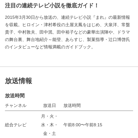
注目の連続テレビ小説を徹底ガイド！
2015年3月30日から放送の、連続テレビ小説『まれ』の最新情報
を収載。ヒロイン・津村希役の土屋太鳳をはじめ、大泉洋、常盤
貴子、中村敦夫、田中泯、田中裕子などの豪華出演陣や、ドラマ
の舞台裏、舞台地紹介～能登、あらすじ、製菓指導・辻口博啓氏
のインタビューなど情報満載のガイドブック。
放送情報
放送時間
チャンネル
放送日
放送時間
月・火・
総合テレビ
水・木・
午前8:00〜午前8:15
金・土