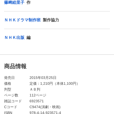
篠﨑絵里子
作
ＮＨＫドラマ制作班
製作協力
ＮＨＫ出版
編
商品情報
発売日
2015年03月25日
価格
定価：
1,210
円（本体1,100円）
判型
ＡＢ判
ページ数
112ページ
雑誌コード
6923571
Cコード
C9474(演劇・映画)
ISBN
978-4-14-923571-4