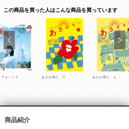
この商品を買った人はこんな商品を買っています
 Ｐａｒｔ２
あさが来た 下
あさが来た 上
商品紹介