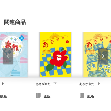
関連商品
 上
あさが来た 下
あさが来た 上
紙版
紙版
紙版