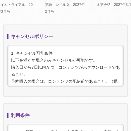
タイムトライアル 20
英語 レベル２ 2027年
オ英会話 2027年3
年3月号
3月号
キャンセルポリシー
1. キャンセル可能条件
以下を満たす場合のみキャンセルが可能です。
購入日から7日以内かつ、コンテンツが未ダウンロードであ
ること。
予約購入の場合は、コンテンツの配信前であること。（購
入時点で予約であっても、配信後にダウンロードされた場
合はキャンセルできません）
2. キャンセル手続き:
キャンセルをご希望の場合は、上記条件を満たしているこ
利用条件
とを確認の上、「マイページ」（
ログイン
が必要です）内
の「マイコンテンツ一 覧」より該当の商品を選択してお手
続きください。キャンセルが承認され次第、返金手続きを