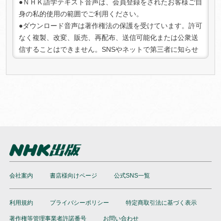
●ＮＨＫ語学テキスト音声は、会員登録をされたお客様ご自
行います。
身の私的使用の範囲でご利用ください。
3. 注意事項:
●ダウンロード音声は著作権法の保護を受けています。許可
キャンセル可能期間を過ぎた場合、またはコンテンツをダ
なく複製、改変、販売、再配布、送信可能化または公衆送
ウンロードした場合は、キャンセルおよび返金はできませ
信することはできません。SNSやネットで第三者に知らせ
んのでご了承ください。
る行為は法律で禁じられております。また、法人としての
ご利用は禁止させていただいております。
●権利保護のために、ダウンロード音声にはデジタル著作権
管理（DRM）の仕組みを適用しています。不正なご利用を
検知した場合、ご利用を停止させていただく場合がござい
ますのであらかじめご了承ください。
●本サービスの内容は、当社にて必要に応じて改定されるこ
とがあります。
会社案内
書店様向けページ
公式SNS一覧
利用規約
プライバシーポリシー
特定商取引法に基づく表示
著作権等管理事業者許諾番号
お問い合わせ