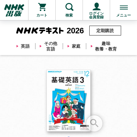
ログイン
カート
検索
メニュー
会員登録
2026
定期購読
その他
趣味
英語
家庭
言語
教養・教育
お支払いに進む
他にも商品を買う