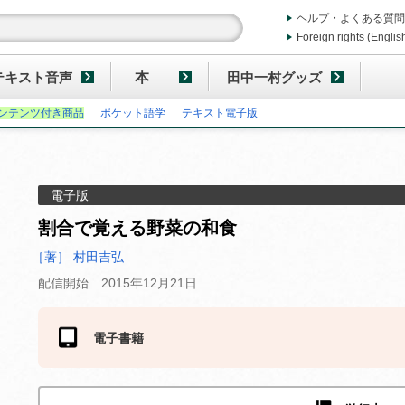
ヘルプ・よくある質問
Foreign rights (Englis
テキスト音声
本
田中一村グッズ
ンテンツ付き商品
ポケット語学
テキスト電子版
電子版
割合で覚える野菜の和食
［著］ 村田吉弘
配信開始 2015年12月21日
電子書籍
ストアにより価格が異なります