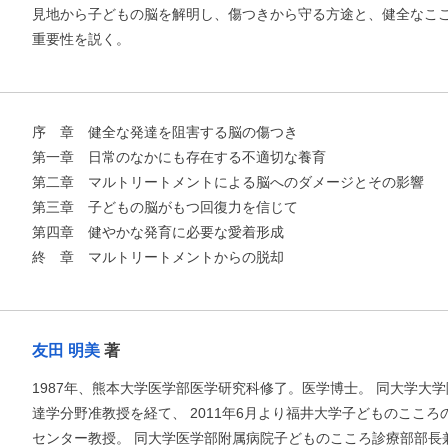
見地から子どもの脳を解明し、傷つきから守る方途と、健全なこ
重要性を説く。
序 章 健全な発達を阻害する脳の傷つき
第一章 日常のなかにも存在する不適切な養育
第二章 マルトリートメントによる脳へのダメージとその影響
第三章 子どもの脳がもつ回復力を信じて
第四章 健やかな発育に必要な愛着形成
終 章 マルトリートメントからの脱却
友田 明美
著
1987年、熊本大学医学部医学研究科修了。医学博士。 同大学大
達学分野准教授を経て、 2011年6月より福井大学子どものこころ
センター教授。 同大学医学部附属病院子どものこころ診療部部長兼