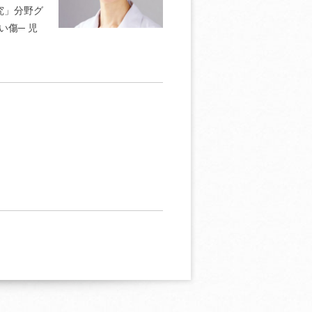
研究」分野グ
い傷─ 児