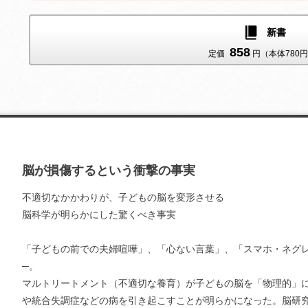
ストアにより価格が異なります
新書
858
定価
円（本体780
リフロー版
リフロー版
リフロー版
リフロー版
脳が損傷するという衝撃の事実
不適切なかかわりが、子どもの脳を変形させる
脳科学が明らかにした驚くべき事実
「子どもの前での夫婦喧嘩」、「心ない言葉」、「スマホ・ネグ
─。
マルトリートメント（不適切な養育）が子どもの脳を「物理的」
や統合失調症などの病を引き起こすことが明らかになった。脳研