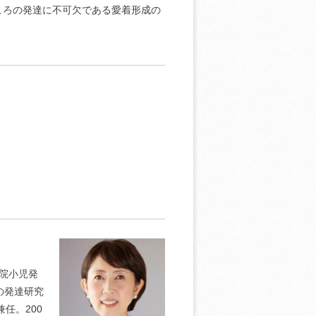
ころの発達に不可欠である愛着形成の
学院小児発
の発達研究
任。200