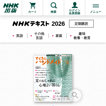
ログイン
カート
検索
メニュー
会員登録
2026
定期購読
その他
趣味
英語
家庭
言語
教養・教育
お支払いに進む
他にも商品を買う