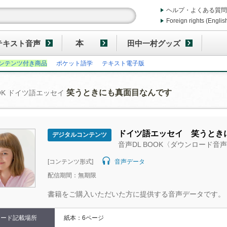
ヘルプ・よくある質問
Foreign rights (Englis
テキスト音声
本
田中一村グッズ
ンテンツ付き商品
ポケット語学
テキスト電子版
笑うときにも真面目なんです
OOK ドイツ語エッセイ
ドイツ語エッセイ 笑うとき
デジタルコンテンツ
音声DL BOOK〈ダウンロード音
[コンテンツ形式]
音声データ
配信期間：無期限
書籍をご購入いただいた方に提供する音声データです。
コード記載場所
紙本：6ページ