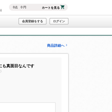
0
点
0
円
カートを見る
h)
会員登録をする
ログイン
商品詳細へ
にも真面目なんです
声〉