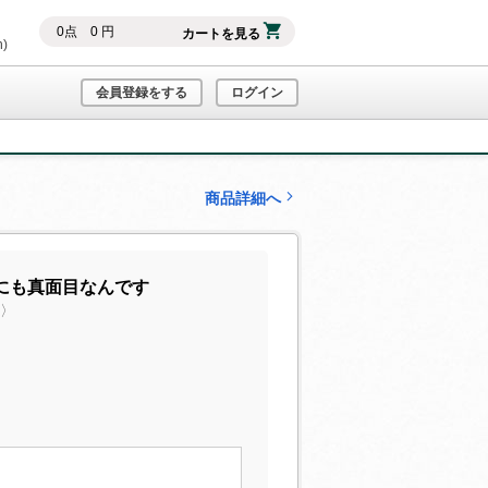
0
点
0
円
カートを見る
h)
会員登録をする
ログイン
商品詳細へ
にも真面目なんです
声〉