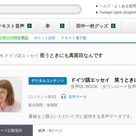
ヘルプ・よくある質問
Foreign rights (Englis
テキスト音声
本
田中一村グッズ
ンテンツ付き商品
ポケット語学
テキスト電子版
笑うときにも真面目なんです
OOK ドイツ語エッセイ
ドイツ語エッセイ 笑うとき
デジタルコンテンツ
音声DL BOOK〈ダウンロード音
[コンテンツ形式]
音声データ
配信期間：無期限
書籍をご購入いただいた方に提供する音声データです。
コード記載場所
紙本：6ページ