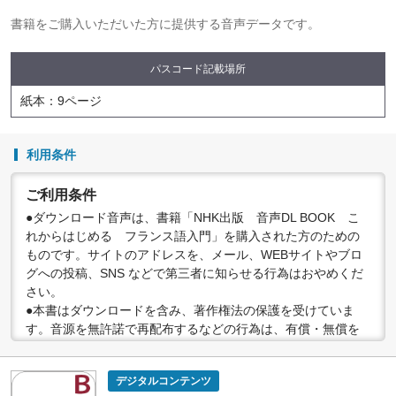
書籍をご購入いただいた方に提供する音声データです。
パスコード記載場所
紙本：9ページ
利用条件
ご利用条件
●ダウンロード音声は、書籍「NHK出版 音声DL BOOK こ
れからはじめる フランス語入門」を購入された方のための
ものです。サイトのアドレスを、メール、WEBサイトやブロ
グへの投稿、SNS などで第三者に知らせる行為はおやめくだ
さい。
●本書はダウンロードを含み、著作権法の保護を受けていま
す。音源を無許諾で再配布するなどの行為は、有償・無償を
問わず禁止されています。個人で楽しむなど、著作権法で認
められている私的複製等の範囲でご利用ください。
デジタルコンテンツ
●配信の方法やコンテンツの中身については、事前の告知なく