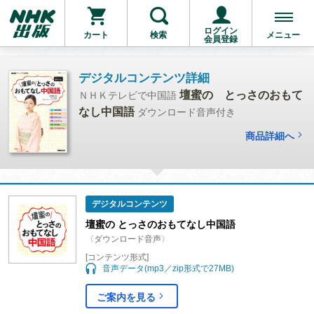
ログイン
カート
検索
メニュー
会員登録
デジタルコンテンツ詳細
壇蜜の とっさのおもて
ＮＨＫテレビで中国語
なし中国語
ダウンロード音声付き
商品詳細へ
デジタルコンテンツ
壇蜜の とっさのおもてなし中国語
〈ダウンロード音声〉
[コンテンツ形式]
音声データ(mp3／zip形式で27MB)
ご案内を見る