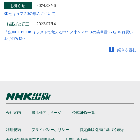
お知らせ
2024/03/26
3Dセキュア2.0の導入について
お詫びと訂正
2023/07/14
『音声DL BOOK イラストで覚える中１／中２／中３の英単語550』をお買い
上げの皆様へ
続きを読む
会社案内
書店様向けページ
公式SNS一覧
利用規約
プライバシーポリシー
特定商取引法に基づく表示
著作権等管理事業者許諾番号
お問い合わせ