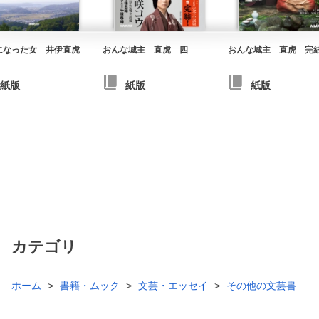
になった女 井伊直虎
おんな城主 直虎 四
おんな城主 直虎 完
紙版
紙版
紙版
カテゴリ
ホーム
書籍・ムック
文芸・エッセイ
その他の文芸書