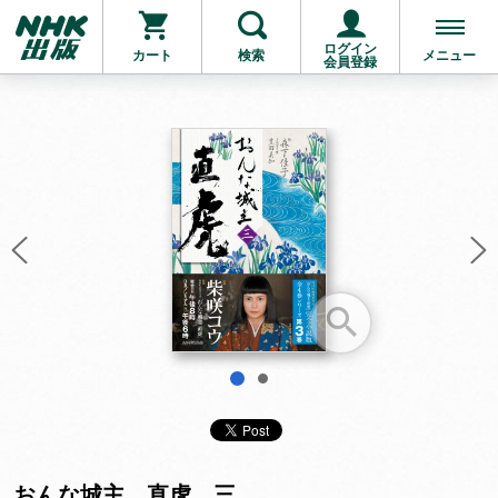
ログイン
カート
検索
メニュー
会員登録
お支払いに進む
他にも商品を買う
1
2
おんな城主 直虎 三