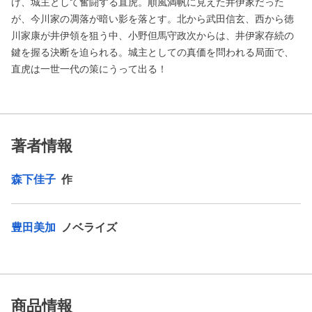
け、城主として奮闘する直虎。順風満帆に見えた井伊家だった
が、今川家の凋落が暗い影を落とす。北から武田信玄、西から徳
川家康が井伊領を狙う中、小野但馬守政次からは、井伊家存続の
鍵を握る決断を迫られる。城主としての真価を問われる局面で、
直虎は一世一代の策にうって出る！
著者情報
森下佳子
作
豊田美加
ノベライズ
商品情報