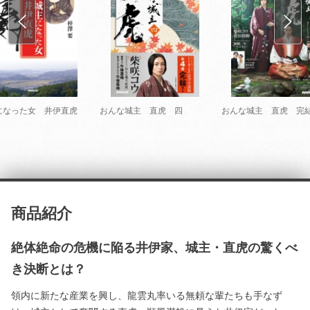
になった女 井伊直虎
おんな城主 直虎 四
おんな城主 直虎 完
商品紹介
絶体絶命の危機に陥る井伊家、城主・直虎の驚くべ
き決断とは？
領内に新たな産業を興し、龍雲丸率いる無頼な輩たちも手なず