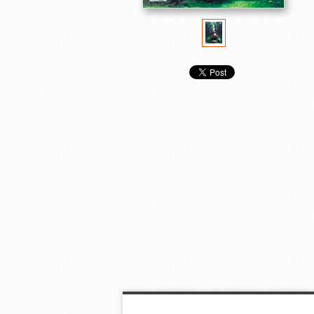
おんな城主 直虎 前
おんな城主 直虎 一
城主になった女
編
直虎