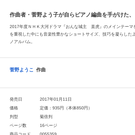
作曲者・菅野よう子が自らピアノ編曲を手がけた、
2017年度ＮＨＫ大河ドラマ『おんな城主 直虎』のメインテー
を重視した中にも音楽性豊かなショートサイズ、技巧を凝らした
ノアルバム。
菅野ようこ
作曲
お支払いに進む
発売日
2017年01月11日
価格
定価：
935
円（本体850円）
他にも商品を買う
判型
菊倍判
ページ数
16ページ
商品コード
0055359