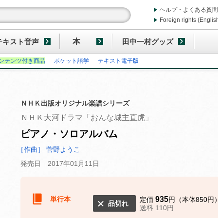
ヘルプ・よくある質問
Foreign rights (Englis
テキスト音声
本
田中一村グッズ
ンテンツ付き商品
ポケット語学
テキスト電子版
ＮＨＫ出版オリジナル楽譜シリーズ
ＮＨＫ大河ドラマ「おんな城主直虎」
ピアノ・ソロアルバム
［作曲］ 菅野ようこ
発売日 2017年01月11日
単行本
935
定価
円（本体850円
品切れ
送料 110円