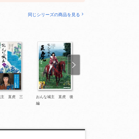
同じシリーズの商品を見る
城主 直虎 三
おんな城主 直虎 後
おんな城主 直虎 二
編