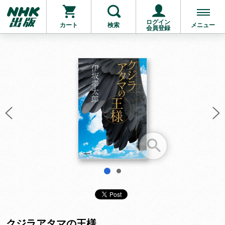
ログイン
カート
検索
メニュー
会員登録
お支払いに進む
他にも商品を買う
1
2
クジラアタマの王様