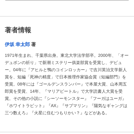
著者情報
伊坂 幸太郎
著
1971年生まれ、千葉県出身。東北大学法学部卒。2000年、「オー
デュボンの祈り」で新潮ミステリー俱楽部賞を受賞し、デビュ
ー。04年に『アヒルと鴨のコインロッカー』で吉川英治文学新人
賞を、短編「死神の精度」で日本推理作家協会賞（短編部門）を
受賞。08年には『ゴールデンスランバー』で本屋大賞、山本周五
郎賞を受賞、14年、『マリアビートル』で大学読書人大賞を受
賞。その他の小説に『シーソーモンスター』『フーガはユーガ』
『ホワイトラビット』『AX』『サブマリン』『陽気なギャングは
三つ数えろ』『火星に住むつもりかい？』などがある。