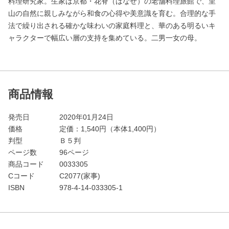
料理研究家。生家は京都・花脊（はなせ）の老舗料理旅館で、里
山の自然に親しみながら和食の心得や美意識を育む。合理的な手
法で繰り出される確かな味わいの家庭料理と、華のある明るいキ
ャラクターで幅広い層の支持を集めている。二男一女の母。
商品情報
発売日
2020年01月24日
価格
定価：
1,540
円（本体1,400円）
判型
Ｂ５判
ページ数
96ページ
商品コード
0033305
Cコード
C2077(家事)
ISBN
978-4-14-033305-1