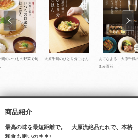
千鶴のいつもの野菜で旬
大原千鶴のひとり分ごはん
あてなよる 大原千鶴
ん
まみ百花
商品紹介
最高の味を最短距離で。 大原流絶品たれで、本格
和食も思いのまま!