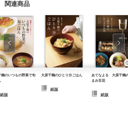
関連商品
千鶴のいつもの野菜で旬
大原千鶴のひとり分ごはん
あてなよる 大原千鶴
ん
まみ百花
紙版
紙版
紙版