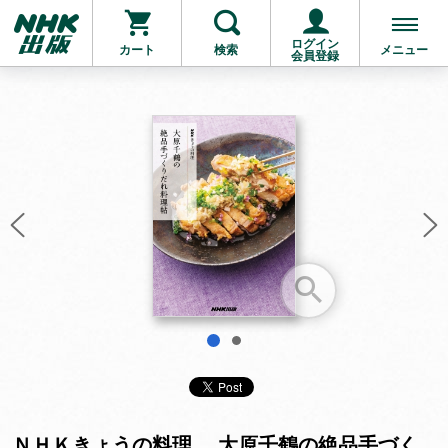
ログイン
カート
検索
メニュー
会員登録
お支払いに進む
他にも商品を買う
1
2
ＮＨＫきょうの料理 大原千鶴の絶品手づく