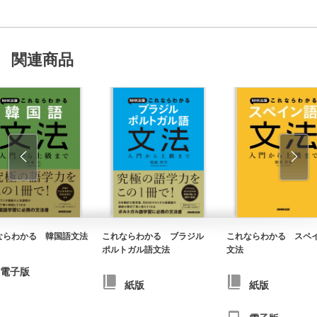
関連商品
ならわかる 韓国語文法
これならわかる ブラジル
これならわかる スペ
ポルトガル語文法
文法
電子版
紙版
紙版