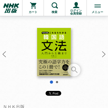
ログイン
カート
検索
メニュー
会員登録
お支払いに進む
他にも商品を買う
1
2
ＮＨＫ出版