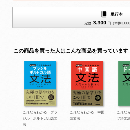
ストアにより価格が異なります
単行本
3,300
定価
円（本体3,00
リフロー版
リフロー版
この商品を買った人はこんな商品を買っています
リフロー版
リフロー版
リフロー版
これならわかる ブラ
これならわかる 中国
これな
ジル ポルトガル語文
語文法
ツ語文
法