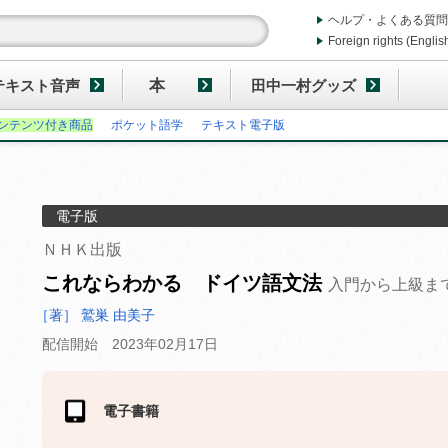
ヘルプ・よくある質問
Foreign rights (Englis
テキスト音声
本
田中一村グッズ
ンテンツ付き商品
ポケット語学
テキスト電子版
電子版
ＮＨＫ出版
これならわかる ドイツ語文法
入門から上級ま
［著］ 鷲巣 由美子
配信開始 2023年02月17日
電子書籍