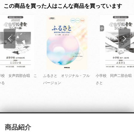
この商品を買った人はこんな商品を買っています
学校 女声四部合唱 こ
ふるさと オリジナル・フル
小学校 同声二部合唱
いる
バージョン
さと
商品紹介