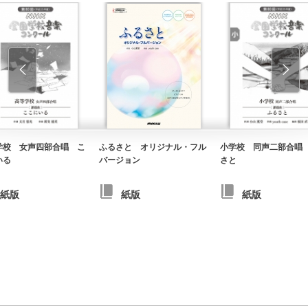
学校 女声四部合唱 こ
ふるさと オリジナル・フル
小学校 同声二部合唱
いる
バージョン
さと
紙版
紙版
紙版