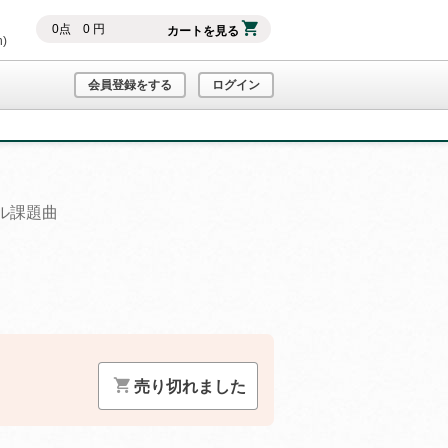
0
点
0
円
カートを見る
h)
会員登録をする
ログイン
ル課題曲
）
売り切れました