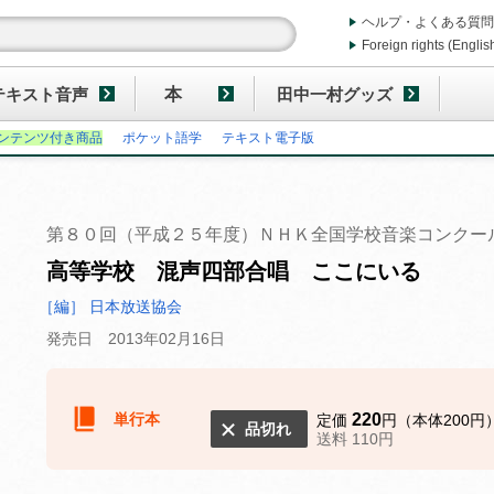
ヘルプ・よくある質問
Foreign rights (Englis
テキスト音声
本
田中一村グッズ
ンテンツ付き商品
ポケット語学
テキスト電子版
第８０回（平成２５年度）ＮＨＫ全国学校音楽コンクー
高等学校 混声四部合唱 ここにいる
［編］ 日本放送協会
発売日 2013年02月16日
単行本
220
定価
円（本体200円
品切れ
送料 110円