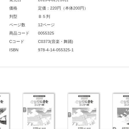
価格
定価：
220
円（本体200円）
判型
Ｂ５判
ページ数
12ページ
商品コード
0055325
Cコード
C0373(音楽・舞踊)
ISBN
978-4-14-055325-1