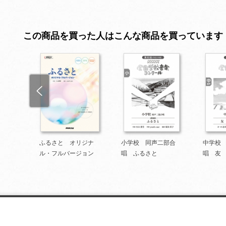
この商品を買った人はこんな商品を買っています
四部合
ふるさと オリジナ
小学校 同声二部合
中学校
ル・フルバージョン
唱 ふるさと
唱 友