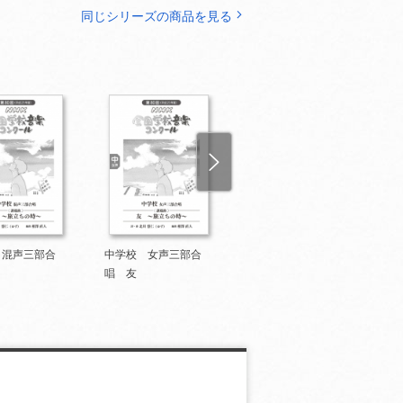
同じシリーズの商品を見る
 混声三部合
中学校 女声三部合
高等学校 男声四部合
唱 友
唱 ここにいる