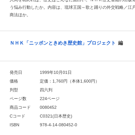
う悩み行動したか。内容は、琉球王国～歌と踊りの外交戦略／江
商法ほか。
ＮＨＫ「ニッポンときめき歴史館」プロジェクト
編
お支払いに進む
他にも商品を買う
発売日
1999年10月01日
価格
定価：
1,760
円（本体1,600円）
判型
四六判
ページ数
224ページ
商品コード
0080452
Cコード
C0321(日本歴史)
ISBN
978-4-14-080452-0