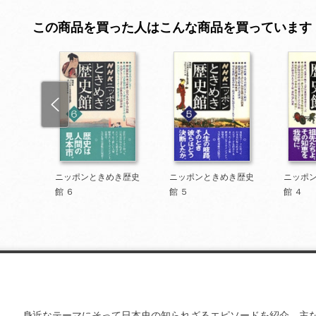
この商品を買った人はこんな商品を買っています
き歴史
ニッポンときめき歴史
ニッポンときめき歴史
ニッポ
館 ６
館 ５
館 ４
身近なテーマにそって日本史の知られざるエピソードを紹介。主