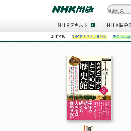
ＮＨＫテキスト
ＮＨＫ語学
おすすめ
NHKテキスト定期購読
デジタルコ