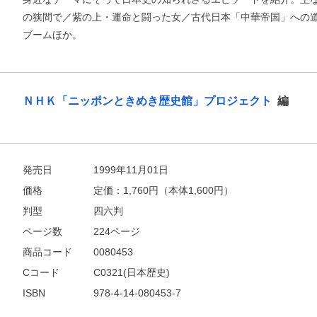
の狭間で／紫の上・運命と闘った女／古代日本「中華帝国」への
ブームほか。
ＮＨＫ「ニッポンときめき歴史館」プロジェクト
編
お支払いに進む
他にも商品を買う
発売日
1999年11月01日
価格
定価：
1,760
円（本体1,600円）
判型
四六判
ページ数
224ページ
商品コード
0080453
Cコード
C0321(日本歴史)
ISBN
978-4-14-080453-7