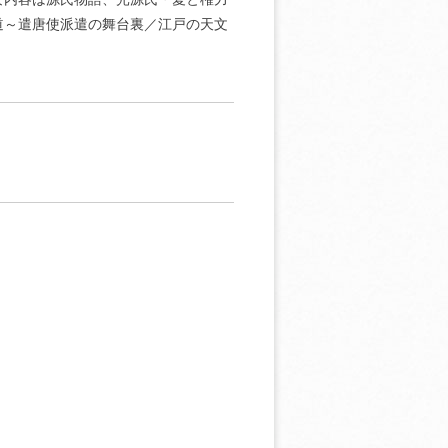
道～遣唐使派遣の舞台裏／江戸の天文