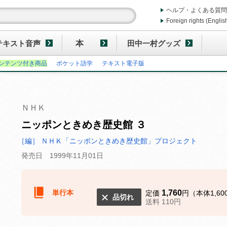
ヘルプ・よくある質問
Foreign rights (Englis
テキスト音声
本
田中一村グッズ
ンテンツ付き商品
ポケット語学
テキスト電子版
ＮＨＫ
ニッポンときめき歴史館 ３
［編］ ＮＨＫ「ニッポンときめき歴史館」プロジェクト
発売日 1999年11月01日
単行本
1,760
定価
円（本体1,60
品切れ
送料 110円