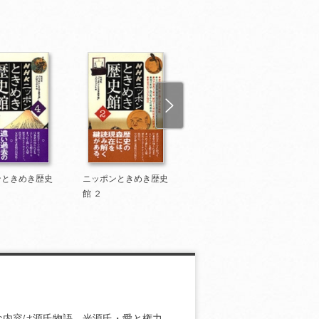
ンときめき歴史
ニッポンときめき歴史
ニッポンときめき歴史
館 ２
館 １
な内容は源氏物語、光源氏・愛と権力