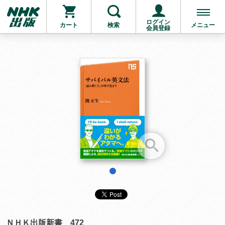
ログイン
カート
検索
メニュー
会員登録
お支払いに進む
他にも商品を買う
1
ＮＨＫ出版新書 472