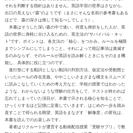
それを判断する指針はありません。英語学習の世界はさながら、
出口の見えない“森”のようです（まさにそんな名前の参考書もある
ほどで、森の深さは推して知るべしでしょう）。
本書はそうした深い森の中で迷い、何度も挫折をした人が、英
語の世界に身軽に分け入るための、英文法の“サバイバル・キッ
ト”です。ポイントは、各文法の「核心」をつかみ、ルールを極限
までシンプルにしてしまうこと。それによって暗記事項は激減す
るのみならず、そのルールが英語を読み解くときにもそのまま機
能し、具体的に役に立つのです。
進行形にする動詞としない動詞の判別方法、仮定法や受動態と
いったルールの存在意義、ややこしいさまざまな構文をスムーズ
に読みこなしていくための考え方など、学校の授業ではわかった
ような、わからないような理解の仕方をして、テストが終われば
忘れてしまっていた項目が、本書で示される核心を知ることで、
びっくりするほど記憶に定着していきます。はじめの一歩を踏み
直すことで得られる眺望、英語をまなざす「解像度」の変化は、
本書を読んでのお楽しみです。
著者はリクルートが運営する動画配信授業「受験サプリ」で教