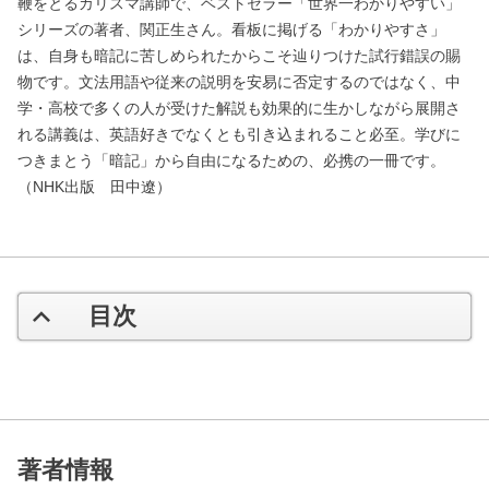
鞭をとるカリスマ講師で、ベストセラー「世界一わかりやすい」
シリーズの著者、関正生さん。看板に掲げる「わかりやすさ」
は、自身も暗記に苦しめられたからこそ辿りつけた試行錯誤の賜
物です。文法用語や従来の説明を安易に否定するのではなく、中
学・高校で多くの人が受けた解説も効果的に生かしながら展開さ
れる講義は、英語好きでなくとも引き込まれること必至。学びに
つきまとう「暗記」から自由になるための、必携の一冊です。
（NHK出版 田中遼）
目次
著者情報