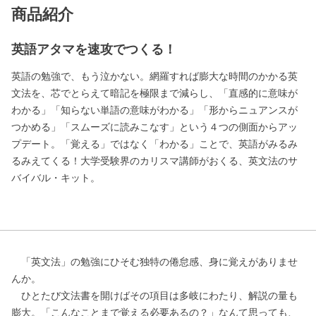
商品紹介
英語アタマを速攻でつくる！
英語の勉強で、もう泣かない。網羅すれば膨大な時間のかかる英
文法を、芯でとらえて暗記を極限まで減らし、「直感的に意味が
わかる」「知らない単語の意味がわかる」「形からニュアンスが
つかめる」「スムーズに読みこなす」という４つの側面からアッ
プデート。「覚える」ではなく「わかる」ことで、英語がみるみ
るみえてくる！大学受験界のカリスマ講師がおくる、英文法のサ
バイバル・キット。
「英文法」の勉強にひそむ独特の倦怠感、身に覚えがありませ
んか。
ひとたび文法書を開けばその項目は多岐にわたり、解説の量も
膨大。「こんなことまで覚える必要あるの？」なんて思っても、