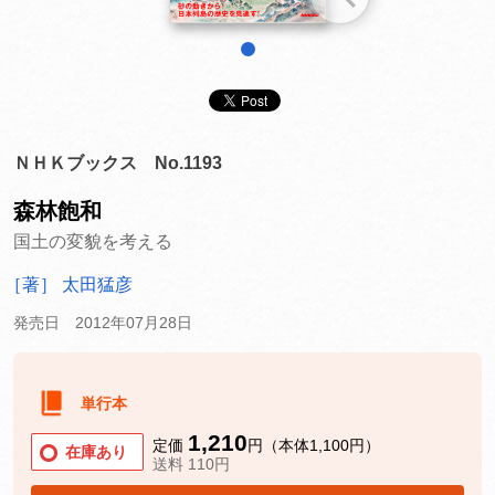
1
ＮＨＫブックス No.1193
森林飽和
国土の変貌を考える
［著］ 太田猛彦
発売日 2012年07月28日
単行本
1,210
定価
円（本体1,100円）
在庫あり
送料 110円