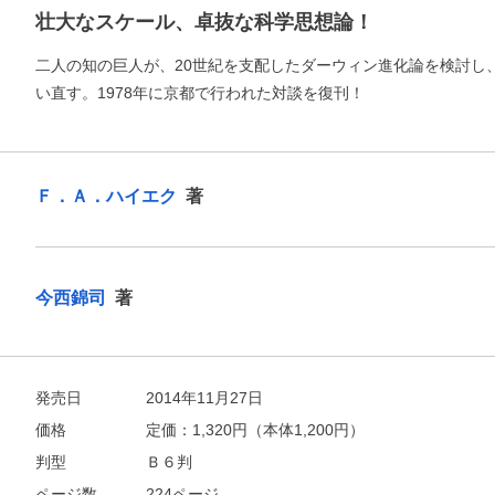
壮大なスケール、卓抜な科学思想論！
二人の知の巨人が、20世紀を支配したダーウィン進化論を検討し
い直す。1978年に京都で行われた対談を復刊！
お支払いに進む
他にも商品を買う
Ｆ．Ａ．ハイエク
著
今西錦司
著
発売日
2014年11月27日
価格
定価：
1,320
円（本体1,200円）
判型
Ｂ６判
ページ数
224ページ