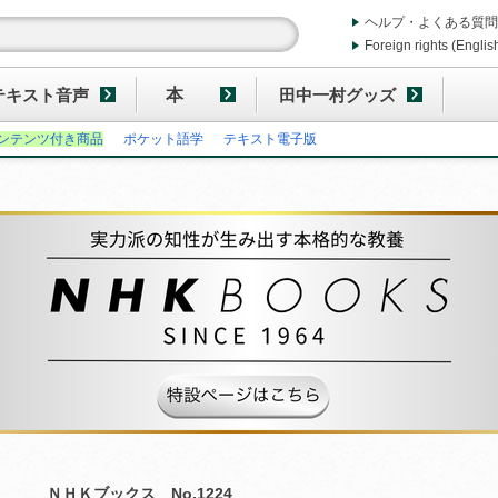
ヘルプ・よくある質問
Foreign rights (Englis
テキスト音声
本
田中一村グッズ
ンテンツ付き商品
ポケット語学
テキスト電子版
ＮＨＫブックス No.1224