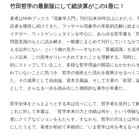
竹田哲学の最新版にして総決算がこの1冊に！
著者はNHKブックス『現象学入門』刊行以来30年以上にわたり
読者を獲得し続けてきた。フッサール現象学の革新的読解に始ま
イデガー、ウィトゲンシュタインを中心に、あらゆる哲学書を「
問題意識のもとに読み解き、一般書にまとめて刊行していくなか
える以外にない」という物の見方――すなわち「普遍認識」を追
レス以来、この思考がリレーされてきたことを理解する。同時に、
的にストップしていること、多様な哲学理論の開花にもかかわら
れていないことに気づき、哲学の途絶えた流れを復興させるべく
た。その成果として自由論、資本主義論、そして大著の「欲望」
として、さらなる一歩を踏み出した挑戦的な著作が本書だ。
哲学全体をとらえようとする本は往々にして、哲学者を並列して
これに対して本書は、「哲学本来の力と功績は何か」という明確
者にクリアなビジョンをもたらす。すなわち、哲学の方法とは何
にしたうえで、著者が初めて本格的に「いま哲学は何を考えるべ