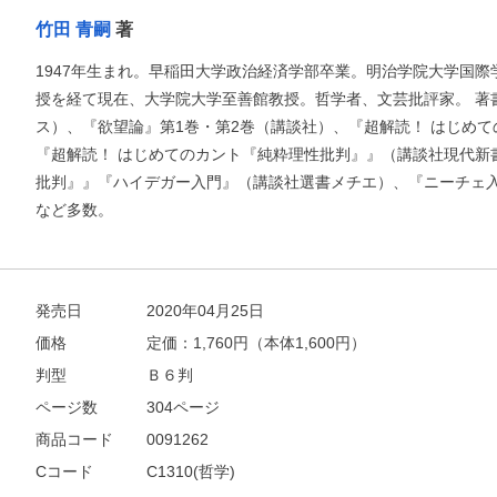
竹田 青嗣
著
1947年生まれ。早稲田大学政治経済学部卒業。明治学院大学国
授を経て現在、大学院大学至善館教授。哲学者、文芸批評家。 著書
ス）、『欲望論』第1巻・第2巻（講談社）、『超解読！ はじめ
『超解読！ はじめてのカント『純粋理性批判』』（講談社現代新
批判』』『ハイデガー入門』（講談社選書メチエ）、『ニーチェ
など多数。
発売日
2020年04月25日
価格
定価：
1,760
円（本体1,600円）
判型
Ｂ６判
ページ数
304ページ
商品コード
0091262
Cコード
C1310(哲学)