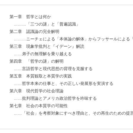
第一章 哲学とは何か
………「三つの謎」と「普遍認識」
第二章 認識論の完全解明
………ニーチェによる「本体論の解体」からフッサールによる
第三章 現象学批判と『イデーン』解読
……弟子の無理解を乗り越える
第四章 「哲学の謎」の解明
……言語哲学と現代思想の背理を克服する
第五章 本質観取と本質学の実践
……哲学本来の仕事と、その正しい発展形を実演する
第六章 現代哲学の社会理論
……批判理論とアメリカ政治哲学を吟味する
第七章 社会の本質学の可能性
……「社会」を考察対象にすべき理由と、その再生のための提