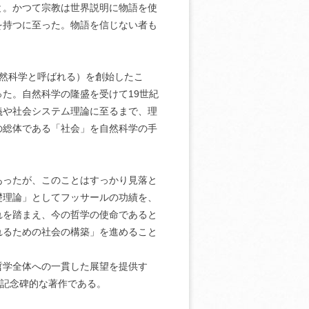
と。かつて宗教は世界説明に物語を使
を持つに至った。物語を信じない者も
。
然科学と呼ばれる）を創始したこ
た。自然科学の隆盛を受けて19世紀
義や社会システム理論に至るまで、理
の総体である「社会」を自然科学の手
あったが、このことはすっかり見落と
礎理論」としてフッサールの功績を、
れを踏まえ、今の哲学の使命であると
れるための社会の構築」を進めること
哲学全体への一貫した展望を提供す
い記念碑的な著作である。