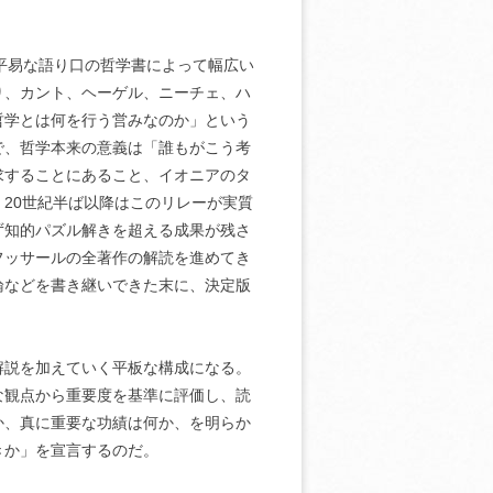
、平易な語り口の哲学書によって幅広い
り、カント、ヘーゲル、ニーチェ、ハ
哲学とは何を行う営みなのか」という
で、哲学本来の意義は「誰もがこう考
求することにあること、イオニアのタ
20世紀半ば以降はこのリレーが実質
ず知的パズル解きを超える成果が残さ
フッサールの全著作の解読を進めてき
論などを書き継いできた末に、決定版
解説を加えていく平板な構成になる。
な観点から重要度を基準に評価し、読
か、真に重要な功績は何か、を明らか
きか」を宣言するのだ。