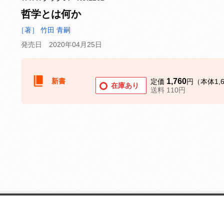
哲学とは何か
［著］ 竹田 青嗣
発売日 2020年04月25日
新書
1,760
定価
円（本体1,
在庫あり
送料 110円