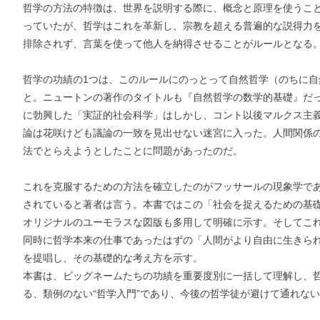
哲学の方法の特徴は、世界を説明する際に、概念と原理を使うこ
っていたが、哲学はこれを革新し、宗教を超える普遍的な説得力
排除されず、言葉を使って他人を納得させることがルールとなる
哲学の功績の1つは、このルールにのっとって自然哲学（のちに自
と。ニュートンの著作のタイトルも『自然哲学の数学的基礎』だっ
に勃興した「実証的社会科学」はしかし、コント以後マルクス主
論は花咲けども議論の一致を見出せない迷宮に入った。人間関係
法でとらえようとしたことに問題があったのだ。
これを克服するための方法を確立したのがフッサールの現象学で
お支払いに進む
されていると著者は言う。本書ではこの「社会を捉えるための基
オリジナルのユーモラスな図版も多用して明確に示す。そしてこ
同時に哲学本来の仕事であったはずの「人間がより自由に生きら
他にも商品を買う
を提唱し、その基礎的な考え方を示す。
本書は、ビッグネームたちの功績を重要度別に一括して理解し、
る、類例のない“哲学入門”であり、今後の哲学徒が避けて通れな