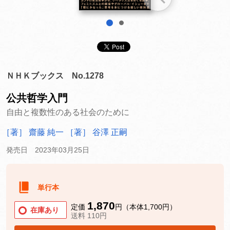
1
2
ＮＨＫブックス No.1278
公共哲学入門
自由と複数性のある社会のために
［著］ 齋藤 純一
［著］ 谷澤 正嗣
発売日 2023年03月25日
単行本
1,870
定価
円（本体1,700円）
在庫あり
送料 110円