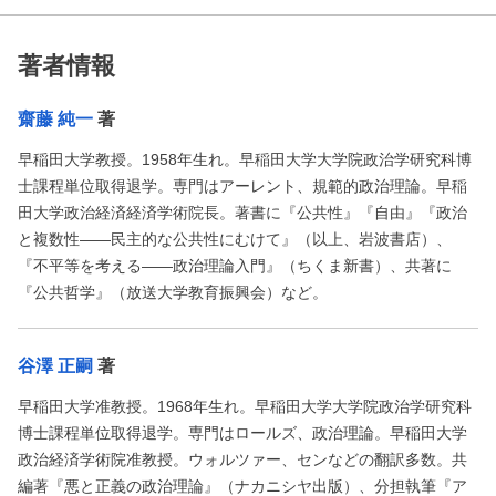
著者情報
齋藤 純一
著
早稲田大学教授。1958年生れ。早稲田大学大学院政治学研究科博
士課程単位取得退学。専門はアーレント、規範的政治理論。早稲
田大学政治経済経済学術院長。著書に『公共性』『自由』『政治
と複数性――民主的な公共性にむけて』（以上、岩波書店）、
『不平等を考える――政治理論入門』（ちくま新書）、共著に
『公共哲学』（放送大学教育振興会）など。
谷澤 正嗣
著
早稲田大学准教授。1968年生れ。早稲田大学大学院政治学研究科
博士課程単位取得退学。専門はロールズ、政治理論。早稲田大学
政治経済学術院准教授。ウォルツァー、センなどの翻訳多数。共
編著『悪と正義の政治理論』（ナカニシヤ出版）、分担執筆『ア