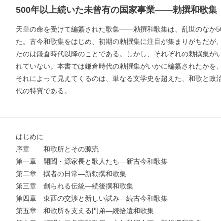
500年以上続いた未曾有の国家事業——勅撰和歌集
天皇の命を受けて編纂された歌集——勅撰和歌集は、乱世のなか5
た。古今和歌集をはじめ、初期の勅撰集に注目が集まりがちだが
たのは鎌倉時代以降のことである。しかし、それぞれの勅撰集が
れていない。本書では鎌倉時代の勅撰集がいかに編纂されたかを
それによって見えてくるのは、単なる文学史を超えた、和歌と政
代の特質である。
はじめに
序章 和歌所とその源流
第一章 開闔・源家長と歌人たち―新古今和歌集
お支払いに進む
第二章 撰者の日常―新勅撰和歌集
第三章 創られる伝統―続後撰和歌集
他にも商品を買う
第四章 東西の交渉と新しい試み―続古今和歌集
第五章 和歌所を支える門弟―続拾遺和歌集