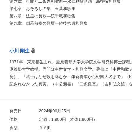
第六章 打聞と二条家和歌所―永仁勅撰企画・新後撰和歌集
第七章 おそろしの集―玉葉和歌集
第八章 法皇の長歌―続千載和歌集
第九章 倒幕前夜の歌壇―続後拾遺和歌集
小川 剛生
著
1971年、東京都生まれ。慶應義塾大学大学院文学研究科博士課程
應義塾大学教授。専門は中世文学・和歌文学。著書に『中世和歌
房）、『武士はなぜ歌を詠むか－鎌倉将軍から戦国大名まで』（KA
記されなかった真実』（中公新書）『二条良基』（吉川弘文館）
発売日
2024年06月25日
価格
定価：
1,980
円（本体1,800円）
判型
Ｂ６判