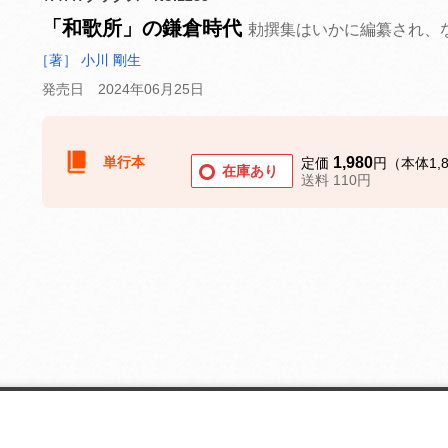
「和歌所」の鎌倉時代
勅撰集はいかに編纂され、
［著］ 小川 剛生
発売日 2024年06月25日
単行本
1,980
定価
円（本体1,
在庫あり
送料 110円