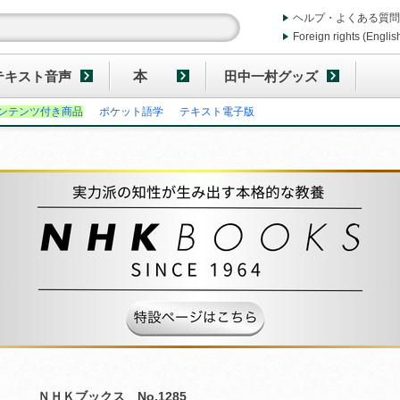
ヘルプ・よくある質問
Foreign rights (Englis
テキスト音声
本
田中一村グッズ
ンテンツ付き商品
ポケット語学
テキスト電子版
ＮＨＫブックス No.1285