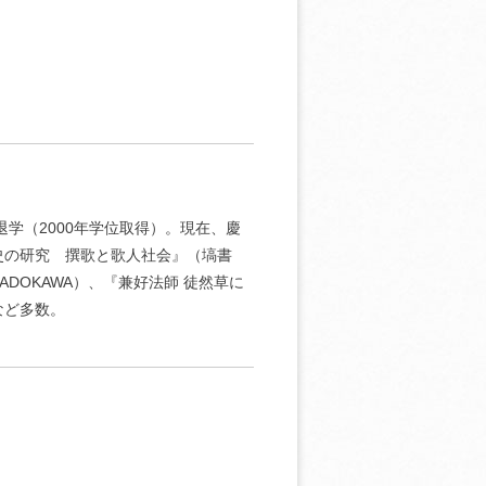
退学（2000年学位取得）。現在、慶
史の研究 撰歌と歌人社会』（塙書
DOKAWA）、『兼好法師 徒然草に
など多数。