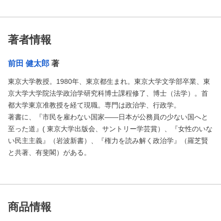
著者情報
前田 健太郎
著
東京大学教授。1980年、東京都生まれ。東京大学文学部卒業、東
京大学大学院法学政治学研究科博士課程修了、博士（法学）。首
都大学東京准教授を経て現職。専門は政治学、行政学。
著書に、『市民を雇わない国家――日本が公務員の少ない国へと
至った道』( 東京大学出版会、サントリー学芸賞）、『女性のいな
い民主主義』（岩波新書）、『権力を読み解く政治学』（羅芝賢
と共著、有斐閣）がある。
商品情報