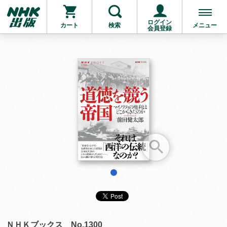
ログイン
カート
検索
メニュー
会員登録
お支払いに進む
他にも商品を買う
1
ＮＨＫブックス No.1300