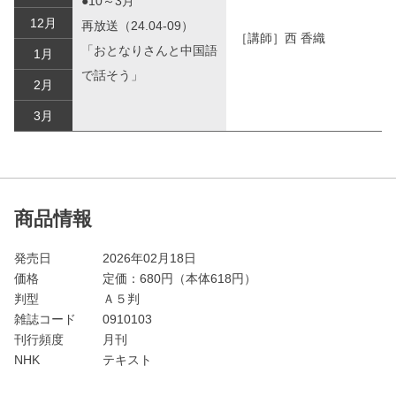
●10～3月
12月
再放送（24.04-09）
［講師］西 香織
「おとなりさんと中国語
1月
で話そう」
2月
3月
商品情報
発売日
2026年02月18日
価格
定価：
680
円（本体618円）
判型
Ａ５判
雑誌コード
0910103
刊行頻度
月刊
NHK
テキスト