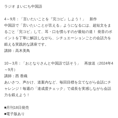
ラジオ まいにち中国語
4～9月：「言いたいことを『完コピ』しよう！」 新作
中国語で「言いたいことが言える」ようになるには、超短文をま
るごと「完コピ」して、耳・口を慣らすのが最短の道！ 発音のポ
イントを丁寧に解説しながら、シチュエーションごとの会話力を
鍛える実践的な講座です。
講師：高木美鳥
10～3月：「おとなりさんと中国語で話そう」 再放送（2024年4
～9月）
講師：西 香織
あいさつ、声かけ、道案内など、毎回目標を立てながら会話にチ
ャレンジ！毎週の「達成度チェック」で成長を実感しながら会話
力を鍛えよう！
■月刊18日発売
■電子版あり