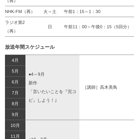
（再）
NHK-FM（再）
火～土
午前1：15～1：30
ラジオ第2
日
午前11：00～午後0：15（5回分）
（再）
放送年間スケジュール
4月
5月
●4～9月
6月
新作
［講師］高木美鳥
「言いたいことを『完コ
7月
ピ』しよう！｣
8月
9月
10月
11月