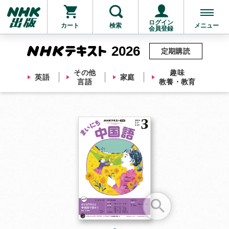
ログイン
カート
検索
メニュー
会員登録
2026
定期購読
その他
趣味
英語
家庭
言語
教養・教育
お支払いに進む
他にも商品を買う