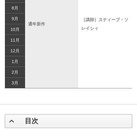
8月
9月
［講師］スティーブ・ソ
通年新作
レイシィ
10月
11月
12月
1月
2月
3月
目次