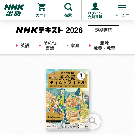
ログイン
カート
検索
メニュー
会員登録
2026
定期購読
その他
趣味
英語
家庭
言語
教養・教育
お支払いに進む
他にも商品を買う