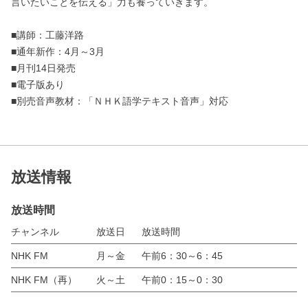
言いたいことを伝える」力も養っていきます。
■講師：工藤洋路
■通年新作：4月～3月
■月刊14日発売
■電子版あり
■別売音声教材：「ＮＨＫ語学テキスト音声」対応
放送情報
放送時間
チャンネル
放送日
放送時間
NHK FM
月～金
午前6：30～6：45
NHK FM（再）
火～土
午前0：15～0：30