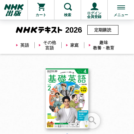
ログイン
カート
検索
メニュー
会員登録
2026
定期購読
その他
趣味
英語
家庭
言語
教養・教育
お支払いに進む
他にも商品を買う