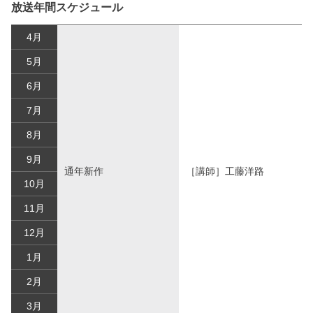
放送年間スケジュール
4月
5月
6月
7月
8月
9月
通年新作
［講師］工藤洋路
10月
11月
12月
1月
2月
3月