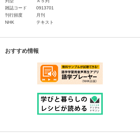
判型
Ａ５判
雑誌コード
0913701
刊行頻度
月刊
NHK
テキスト
おすすめ情報