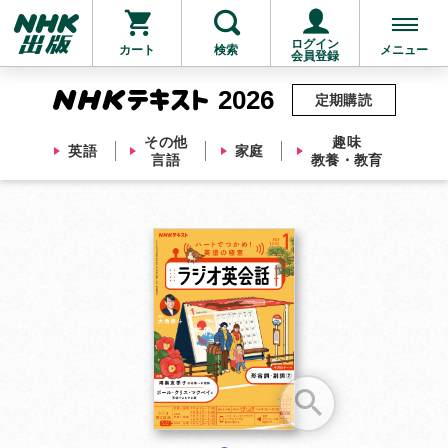
ログイン
カート
検索
メニュー
会員登録
2026
定期購読
その他
趣味
英語
家庭
言語
教養・教育
お支払いに進む
他にも商品を買う