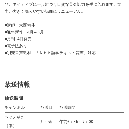
び、ネイティブに一歩近づく自然な英会話力を手に入れます。文
字が大きく読みやすい誌面にリニューアル。
■講師：大西泰斗
■通年新作：4月～3月
■月刊14日発売
■電子版あり
■別売音声教材：「ＮＨＫ語学テキスト音声」対応
放送情報
放送時間
チャンネル
放送日
放送時間
ラジオ第2
月～金
午前6：45～7：00
（本）