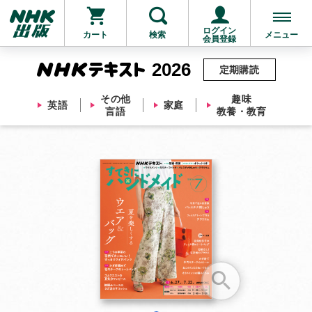
ログイン
カート
検索
メニュー
会員登録
2026
定期購読
その他
趣味
英語
家庭
言語
教養・教育
お支払いに進む
他にも商品を買う