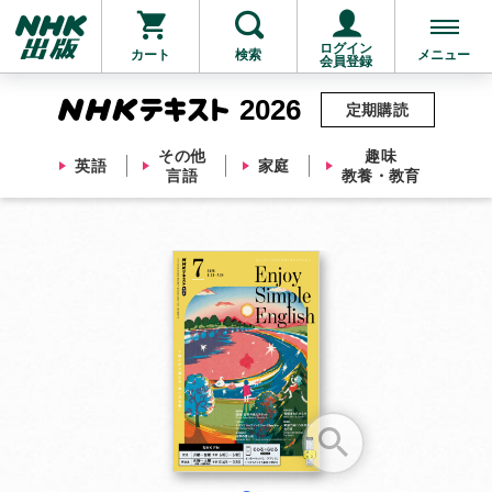
ログイン
カート
検索
メニュー
会員登録
2026
定期購読
その他
趣味
英語
家庭
言語
教養・教育
お支払いに進む
他にも商品を買う