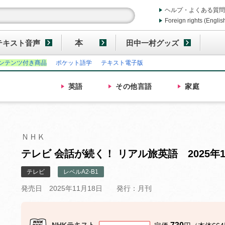
ヘルプ・よくある質問
Foreign rights (Englis
テキスト音声
本
田中一村グッズ
ンテンツ付き商品
ポケット語学
テキスト電子版
英語
その他
言語
家庭
ＮＨＫ
テレビ 会話が続く！ リアル旅英語 2025年
テレビ
レベルA2-B1
発売日 2025年11月18日
発行：月刊
NHKテキスト