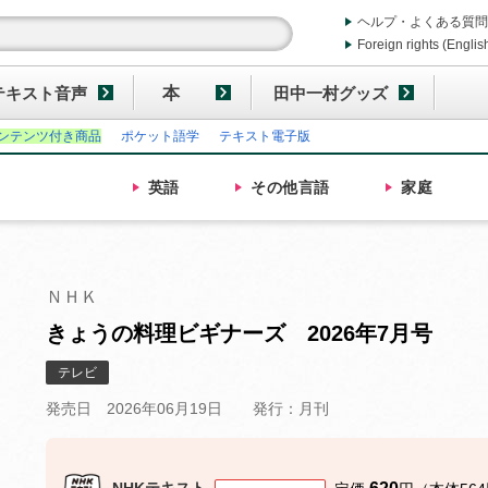
ヘルプ・よくある質問
Foreign rights (Englis
テキスト音声
本
田中一村グッズ
ンテンツ付き商品
ポケット語学
テキスト電子版
英語
その他
言語
家庭
ＮＨＫ
きょうの料理ビギナーズ 2026年7月号
テレビ
発売日 2026年06月19日
発行：月刊
NHKテキスト