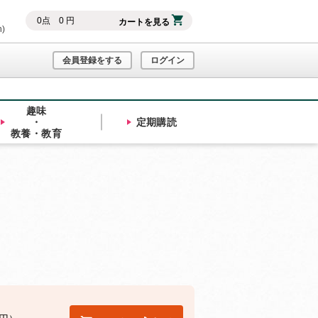
0
点
0
円
カートを見る
h)
会員登録をする
ログイン
趣味
・
定期購読
教養・教育