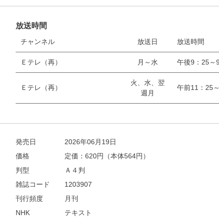
放送時間
チャンネル
放送日
放送時間
Ｅテレ（再）
月～水
午後9：25～9
火、水、翌
Ｅテレ（再）
午前11：25～
週月
発売日
2026年06月19日
価格
定価：
620
円（本体564円）
判型
Ａ４判
雑誌コード
1203907
刊行頻度
月刊
NHK
テキスト