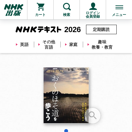
ログイン
カート
検索
メニュー
会員登録
2026
定期購読
その他
趣味
英語
家庭
言語
教養・教育
お支払いに進む
他にも商品を買う
1