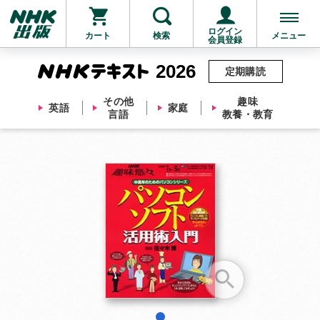
ログイン
カート
検索
メニュー
会員登録
2026
定期購読
その他
趣味
英語
家庭
言語
教養・教育
お支払いに進む
他にも商品を買う
1