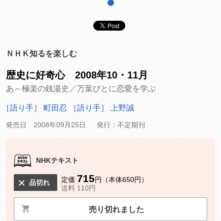
1
ＮＨＫ知るを楽しむ
歴史に好奇心 2008年10・11月
あ～極楽の銭湯史／万葉びとに恋愛を学ぶ
［語り手］ 町田忍
［語り手］ 上野誠
発売日 2008年09月25日
発行：不定期刊
NHKテキスト
715
定価
円（本体650円）
品切れ
送料 110円
売り切れました