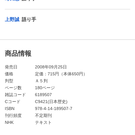
上野誠
語り手
商品情報
発売日
2008年09月25日
価格
定価：
715
円（本体650円）
判型
Ａ５判
ページ数
180ページ
雑誌コード
6189507
Cコード
C9421(日本歴史)
ISBN
978-4-14-189507-7
刊行頻度
不定期刊
NHK
テキスト