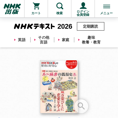
ログイン
カート
検索
メニュー
会員登録
2026
定期購読
その他
趣味
英語
家庭
言語
教養・教育
お支払いに進む
他にも商品を買う