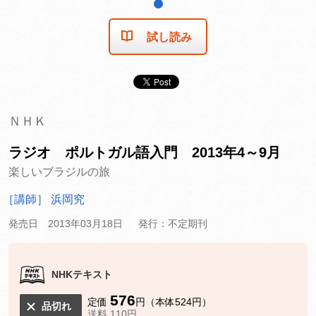
1
試し読み
ＮＨＫ
ラジオ ポルトガル語入門 2013年4～9月
楽しいブラジルの旅
［講師］ 浜岡究
発売日 2013年03月18日
発行：不定期刊
NHKテキスト
576
定価
円（本体524円）
品切れ
送料 110円