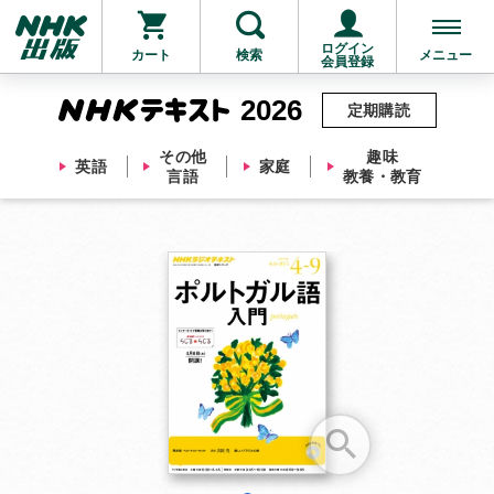
ログイン
カート
検索
メニュー
会員登録
2026
定期購読
その他
趣味
英語
家庭
言語
教養・教育
お支払いに進む
他にも商品を買う