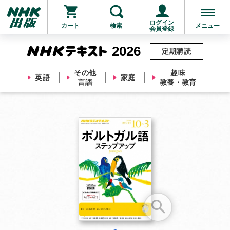
ログイン
カート
検索
メニュー
会員登録
2026
定期購読
その他
趣味
英語
家庭
言語
教養・教育
お支払いに進む
他にも商品を買う