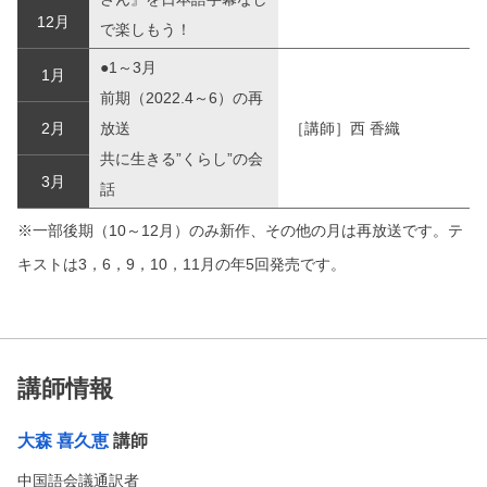
12月
で楽しもう！
●1～3月
1月
前期（2022.4～6）の再
2月
放送
［講師］西 香織
共に生きる”くらし”の会
3月
話
※一部後期（10～12月）のみ新作、その他の月は再放送です。テ
キストは3，6，9，10，11月の年5回発売です。
講師情報
大森 喜久恵
講師
中国語会議通訳者