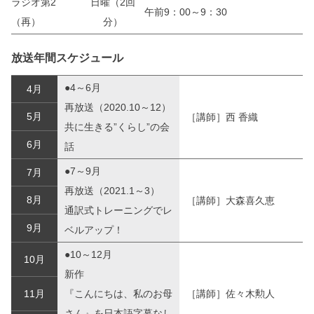
ラジオ第2
日曜（2回
午前9：00～9：30
（再）
分）
放送年間スケジュール
●4～6月
4月
再放送（2020.10～12）
5月
［講師］西 香織
共に生きる”くらし”の会
6月
話
●7～9月
7月
再放送（2021.1～3）
8月
［講師］大森喜久恵
通訳式トレーニングでレ
9月
ベルアップ！
●10～12月
10月
新作
11月
『こんにちは、私のお母
［講師］佐々木勲人
さん』を日本語字幕なし