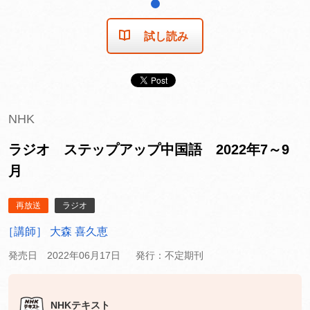
1
試し読み
NHK
ラジオ ステップアップ中国語 2022年7～9
月
再放送
ラジオ
［講師］ 大森 喜久恵
発売日 2022年06月17日
発行：不定期刊
NHKテキスト