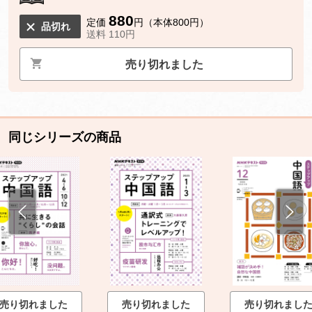
880
定価
円（本体800円）
品切れ
送料 110円
売り切れました
同じシリーズの商品
売り切れました
売り切れました
売り切れまし