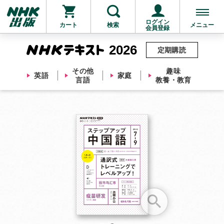
ログイン
カート
検索
メニュー
会員登録
2026
定期購読
その他
趣味
英語
家庭
言語
教養・教育
お支払いに進む
他にも商品を買う