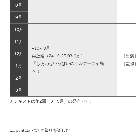
8月
9月
10月
11月
●10～3月
12月
再放送（24.10-25.03ほか）
［出演
「しあわせいっぱいのサルデーニャ島
［監修
1月
へ！」
お支払いに進む
2月
他にも商品を買う
3月
※テキストは年2回（3・9月）の発売です。
1a puntata パスタ祭りを楽しむ