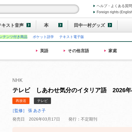
ヘルプ・よくある質問
Foreign rights (Englis
テキスト音声
本
田中一村グッズ
ンテンツ付き商品
ポケット語学
テキスト電子版
英語
その他
言語
家庭
NHK
テレビ しあわせ気分のイタリア語 2026年
再放送
テレビ
［監修］ 張 あさ子
発売日 2026年03月17日
発行：不定期刊