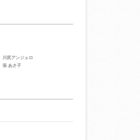
］川尻アンジェロ
］張 あさ子