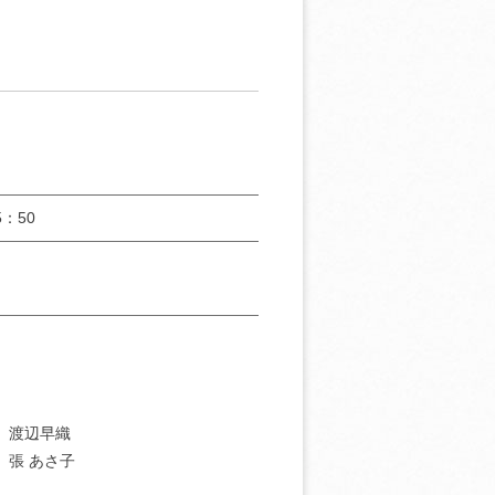
：50
］渡辺早織
］張 あさ子