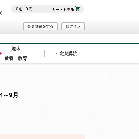
0
点
0
円
カートを見る
h)
会員登録をする
ログイン
趣味
・
定期購読
教養・教育
4～9月