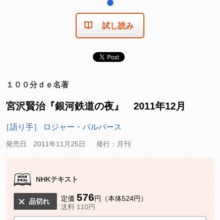
1
試し読み
１００分ｄｅ名著
宮沢賢治『銀河鉄道の夜』 2011年12月
［語り手］ ロジャー・パルバース
発売日 2011年11月25日
発行：月刊
NHKテキスト
576
定価
円（本体524円）
品切れ
送料 110円