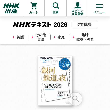
ログイン
カート
検索
メニュー
会員登録
2026
定期購読
その他
趣味
英語
家庭
言語
教養・教育
お支払いに進む
他にも商品を買う