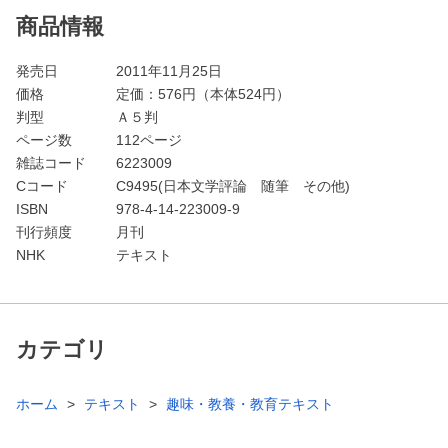
商品情報
発売日
2011年11月25日
価格
定価：
576
円（本体524円）
判型
Ａ５判
ページ数
112ページ
雑誌コード
6223009
Cコード
C9495(日本文学評論 随筆 その他)
ISBN
978-4-14-223009-9
刊行頻度
月刊
NHK
テキスト
カテゴリ
ホーム
テキスト
趣味・教養・教育テキスト